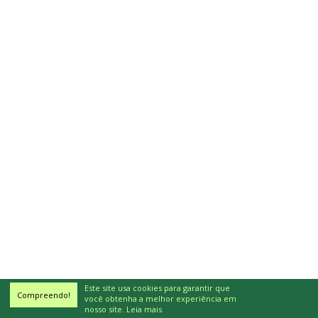
Este site usa cookies para garantir que
Compreendo!
você obtenha a melhor experiência em
nosso site.
Leia mais